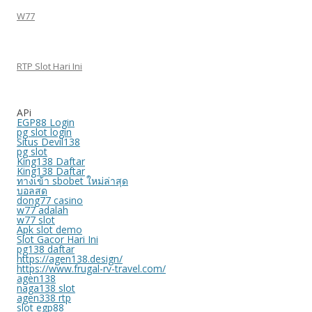
W77
RTP Slot Hari Ini
APi
EGP88 Login
pg slot login
Situs Devil138
pg slot
King138 Daftar
King138 Daftar
ทางเข้า sbobet ใหม่ล่าสุด
บอลสด
dong77 casino
w77 adalah
w77 slot
Apk slot demo
Slot Gacor Hari Ini
pg138 daftar
https://agen138.design/
https://www.frugal-rv-travel.com/
agen138
naga138 slot
agen338 rtp
slot egp88