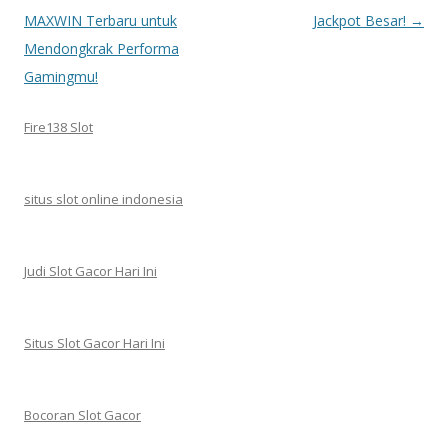
Tulisan
MAXWIN Terbaru untuk
Jackpot Besar!
→
Mendongkrak Performa
Gamingmu!
Fire138 Slot
situs slot online indonesia
Judi Slot Gacor Hari Ini
Situs Slot Gacor Hari Ini
Bocoran Slot Gacor